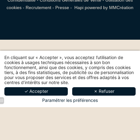
Confidentialité
-
Conditions Générales de Vente
-
Utilisation des
cookies
-
Recrutement
-
Presse
-
Hapi
powered by
MMCréation
Les informations recueillies sur c
l'objet d'un traitement destiné ex
demande. la durée de conservati
bénéficiez d'un droit d'accès, de rec
d'effacement de celles-ci ou une l
vous opposer au traitement des 
du droit de retirer votre consent
contactant directement. Vous avez 
réclamation auprès d'une autorité
traitement de données à caractèr
exigences légales en vigueur.
En cliquant sur « Accepter », vous acceptez l’utilisation de
cookies à usages techniques nécessaires à son bon
fonctionnement, ainsi que des cookies, y compris des cookies
tiers, à des fins statistiques, de publicité ou de personnalisation
pour vous proposer des services et des offres adaptés à vos
centres d’intérêts sur notre site.
Hôtel Filigrane - 40 rue Vivienne, 75002 Paris
+33 1 80 27 25 90
-
bonjour@hotelfiligrane.paris
✓ Accepter
✗ Refuser
Paramétrer les préférences
Hôtel
Filigrane