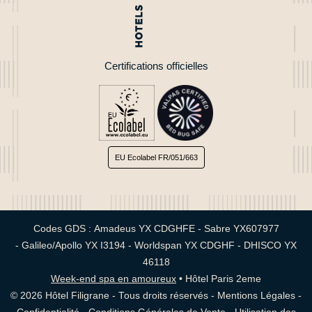
Demande Chèque Ca
*
Montant à offrir (en €)
Certifications officielles
*
Message
:
EU Ecolabel
FR/051/663
Codes GDS : Amadeus YX CDGHFE - Sabre YX607977
- Galileo/Apollo YX I3194 - Worldspan YX CDGHF - DHISCO YX
46118
Week-end spa en amoureux
•
Hôtel Paris 2eme
VA
© 2026 Hôtel Filigrane - Tous droits réservés -
Mentions Légales
-