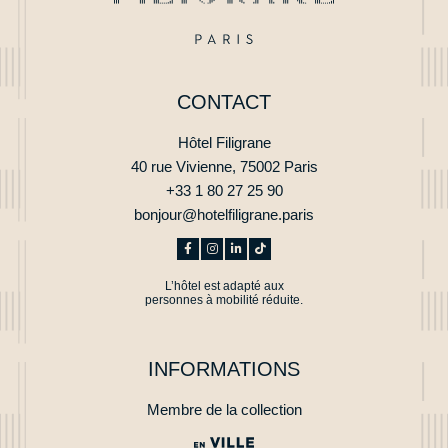
FAQ
OFFRIR U
OFFRIR
CADEAU
MA RÉSERVATION
CONTACT
*
RÉSERVER
Nom
:
Hôtel Filigrane
40 rue Vivienne, 75002 Paris
+33 1 80 27 25 90
*
Prénom
:
bonjour@hotelfiligrane.paris
*
Email
:
L’hôtel est adapté aux
personnes à mobilité réduite.
*
Téléphone
:
INFORMATIONS
Membre de la collection
*
Objet